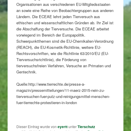
Organisationen aus verschiedenen EU-Mitgliedsstaaten
an sowie eine Reihe von Beobachtergruppen aus anderen
Ländern. Die ECEAE lehnt jeden Tierversuch aus
ethischen und wissenschaftlichen Gründen ab. Ihr Ziel ist
die Abschaffung der Tierversuche. Die ECEAE arbeitet
vorwiegend im Bereich der Europapolitik.
Schwerpunktthemen sind die EU-Chemikalien-Verordnung
(REACH), die EU-Kosmetik-Richtlinie, weitere EU-
Rechtsvorschriften, wie die Richtlinie 63/2010/EU (EU-
Tierversuchsrichtlinie), die Förderung von
tierversuchsfreien Verfahren, Versuche an Primaten und
Gentechnik.
Quelle:http://www.tierrechte.de/presse-a-
magazin/pressemitteilungen/11-maerz-2015-nein-zu-
tierversuchen-fuer-putz-und-reinigungsmittel-menschen-
fuer-tierrechte-protestieren-in-london
Dieser Eintrag wurde von
eyertt
unter
Tierschutz