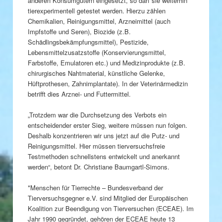
anderen Konsumgütern eingesetzt, so darf sie weiterhin
tierexperimentell getestet werden. Hierzu zählen
Chemikalien, Reinigungsmittel, Arzneimittel (auch
Impfstoffe und Seren), Biozide (z.B.
Schädlingsbekämpfungsmittel), Pestizide,
Lebensmittelzusatzstoffe (Konservierungsmittel,
Farbstoffe, Emulatoren etc.) und Medizinprodukte (z.B.
chirurgisches Nahtmaterial, künstliche Gelenke,
Hüftprothesen, Zahnimplantate). In der Veterinärmedizin
betrifft dies Arznei- und Futtermittel.
„Trotzdem war die Durchsetzung des Verbots ein
entscheidender erster Sieg, weitere müssen nun folgen.
Deshalb konzentrieren wir uns jetzt auf die Putz- und
Reinigungsmittel. Hier müssen tierversuchsfreie
Testmethoden schnellstens entwickelt und anerkannt
werden“, betont Dr. Christiane Baumgartl-Simons.
*Menschen für Tierrechte – Bundesverband der
Tierversuchsgegner e.V. sind Mitglied der Europäischen
Koalition zur Beendigung von Tierversuchen (ECEAE). Im
Jahr 1990 gegründet, gehören der ECEAE heute 13