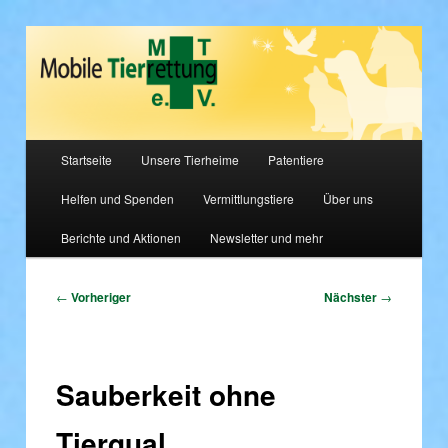
Tierschutz, bitte hört nicht auf zu helfen!
Mobile Tierrettung e.V.
Hauptmenü
Startseite
Unsere Tierheime
Patentiere
Zum
Helfen und Spenden
Vermittlungstiere
Über uns
primären
Berichte und Aktionen
Newsletter und mehr
Inhalt
springen
Beitragsnavigation
←
Vorheriger
Nächster
→
Sauberkeit ohne
Tierqual