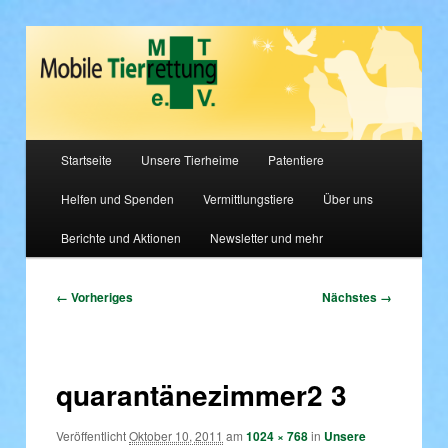
Tierschutz, bitte hört nicht auf zu helfen!
Mobile Tierrettung e.V.
Hauptmenü
Startseite
Unsere Tierheime
Patentiere
Zum
Helfen und Spenden
Vermittlungstiere
Über uns
primären
Berichte und Aktionen
Newsletter und mehr
Inhalt
springen
Bilder-
← Vorheriges
Nächstes →
Navigation
quarantänezimmer2 3
Veröffentlicht
Oktober 10, 2011
am
1024 × 768
in
Unsere