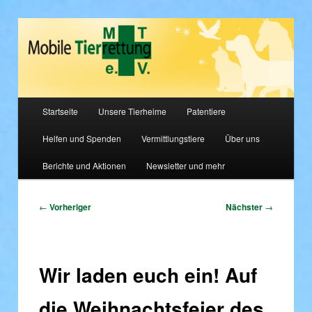
Tierschutz, bitte hört nicht auf zu helfen!
Mobile Tierrettung e.V.
Hauptmenü
Startseite
Unsere Tierheime
Patentiere
Zum
Helfen und Spenden
Vermittlungstiere
Über uns
primären
Berichte und Aktionen
Newsletter und mehr
Inhalt
springen
Beitragsnavigation
←
Vorheriger
Nächster
→
Wir laden euch ein! Auf
die Weihnachtsfeier des