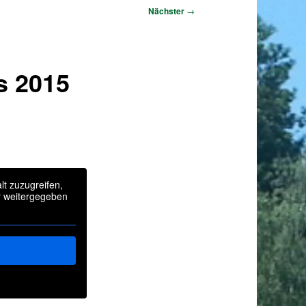
Nächster
→
us 2015
lt zuzugreifen,
er weitergegeben