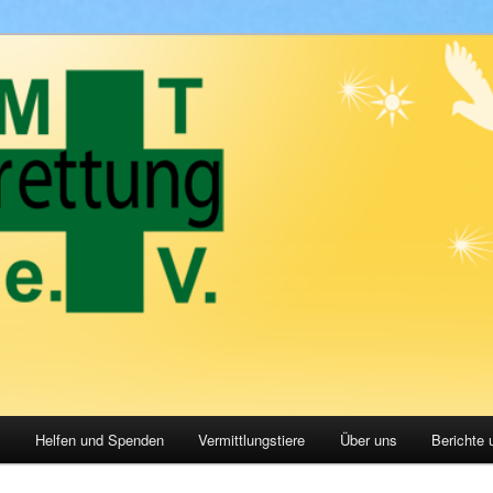
.V.
e
Helfen und Spenden
Vermittlungstiere
Über uns
Berichte 