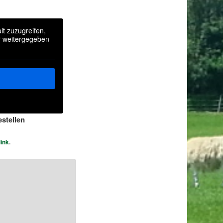
lt zuzugreifen,
er weitergegeben
estellen
ink
.