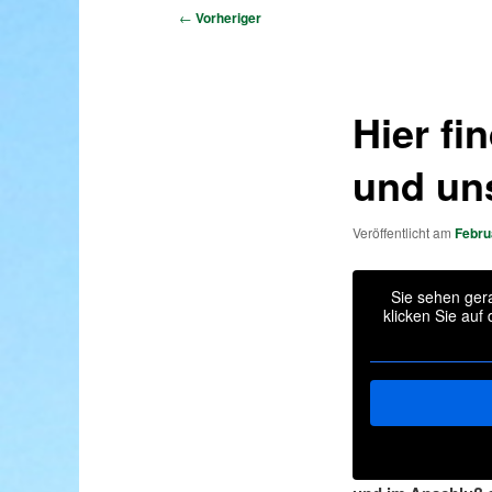
primären
Beitragsnavigation
←
Vorheriger
Inhalt
springen
Hier fi
und uns
Veröffentlicht am
Febru
Sie sehen gera
klicken Sie auf